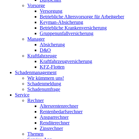
Vorsorge
Versorgung
Betriebliche Altersvorsorge für Arbeitgeber
Keyman-Absicherung
Betriebliche Krankenversicherung
Gruppenunfallversicherung
Manager
Absicherung
D&O
Kraftfahrzeuge
Kraftfahrzeugversicherung
KFZ-Flotten
Schadenmanagement
Wir kümmern uns!
Schadenmeldung
Schadenumfrage
Service
Rechner
Altersrentenrechner
Rentenbedarfsrechner
Ansparrechner
Renditerechner
Zinsrechner
Themen