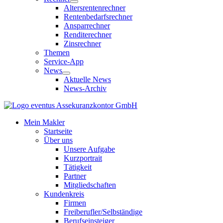
Altersrentenrechner
Rentenbedarfsrechner
Ansparrechner
Renditerechner
Zinsrechner
Themen
Service-App
News
Aktuelle News
News-Archiv
Mein Makler
Startseite
Über uns
Unsere Aufgabe
Kurzportrait
Tätigkeit
Partner
Mitgliedschaften
Kundenkreis
Firmen
Freiberufler/Selbständige
Berufseinsteiger