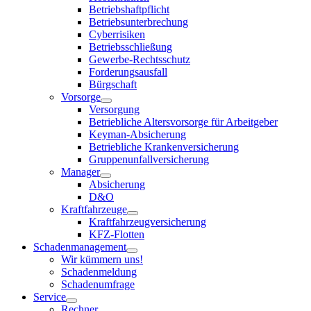
Betriebshaftpflicht
Betriebsunterbrechung
Cyberrisiken
Betriebsschließung
Gewerbe-Rechtsschutz
Forderungsausfall
Bürgschaft
Vorsorge
Versorgung
Betriebliche Altersvorsorge für Arbeitgeber
Keyman-Absicherung
Betriebliche Krankenversicherung
Gruppenunfallversicherung
Manager
Absicherung
D&O
Kraftfahrzeuge
Kraftfahrzeugversicherung
KFZ-Flotten
Schadenmanagement
Wir kümmern uns!
Schadenmeldung
Schadenumfrage
Service
Rechner