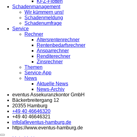
KFZ-Flotten
Schadenmanagement
Wir kümmern uns!
Schadenmeldung
Schadenumfrage
Service
Rechner
Altersrentenrechner
Rentenbedarfsrechner
Ansparrechner
Renditerechner
Zinsrechner
Themen
Service-App
News
Aktuelle News
News-Archiv
eventus Assekuranzkontor GmbH
Bäckerbreitergang 12
20355 Hamburg
+49 40 46646320
+49 40 46646321
info[at]eventus-hamburg.de
https://www.eventus-hamburg.de